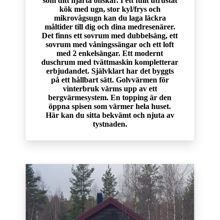
som ditt hjärta önskar. I ett fullt utrustat
kök med ugn, stor kyl/frys och
mikrovågsugn kan du laga läckra
måltider till dig och dina medresenärer.
Det finns ett sovrum med dubbelsäng, ett
sovrum med våningssängar och ett loft
med 2 enkelsängar. Ett modernt
duschrum med tvättmaskin kompletterar
erbjudandet. Självklart har det byggts
på ett hållbart sätt. Golvvärmen för
vinterbruk värms upp av ett
bergvärmesystem. En topping är den
öppna spisen som värmer hela huset.
Här kan du sitta bekvämt och njuta av
tystnaden.