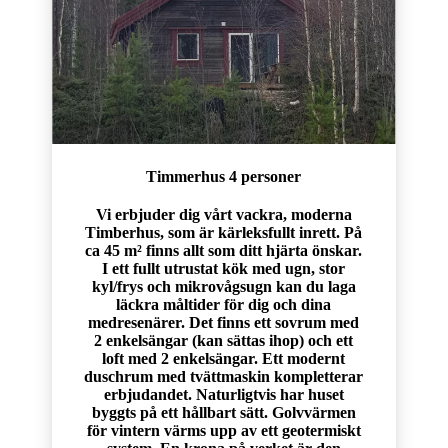
Timmerhus 4 personer
Vi erbjuder dig vårt vackra, moderna
Timberhus, som är kärleksfullt inrett. På
ca 45 m² finns allt som ditt hjärta önskar.
I ett fullt utrustat kök med ugn, stor
kyl/frys och mikrovågsugn kan du laga
läckra måltider för dig och dina
medresenärer. Det finns ett sovrum med
2 enkelsängar (kan sättas ihop) och ett
loft med 2 enkelsängar. Ett modernt
duschrum med tvättmaskin kompletterar
erbjudandet. Naturligtvis har huset
byggts på ett hållbart sätt. Golvvärmen
för vintern värms upp av ett geotermiskt