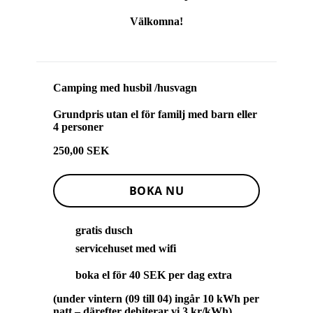
Välkomna!
Camping med husbil /husvagn
Grundpris utan el för familj med barn eller
4 personer
250,00 SEK
BOKA NU
gratis dusch
servicehuset med wifi
boka el för 40 SEK per dag extra
(under vintern (09 till 04) ingår 10 kWh per
natt – därefter debiterar vi 3 kr/kWh)